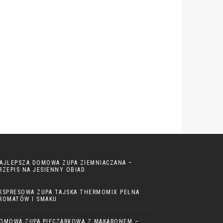
AJLEPSZA DOMOWA ZUPA ZIEMNIACZANA –
RZEPIS NA JESIENNY OBIAD
KSPRESOWA ZUPA TAJSKA THERMOMIX PEŁNA
ROMATÓW I SMAKU
OMOWA ZUPA PIECZARKOWA Z MAKARONEM –