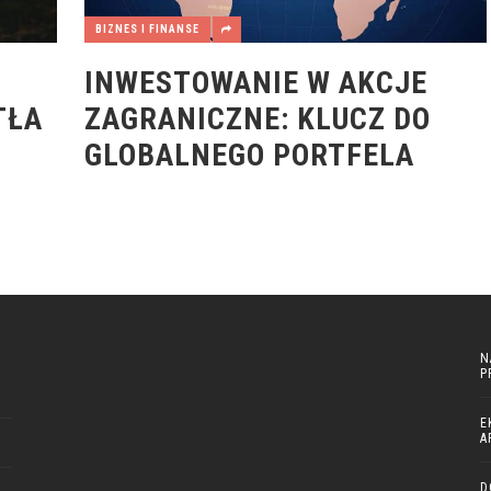
BIZNES I FINANSE
INWESTOWANIE W AKCJE
TŁA
ZAGRANICZNE: KLUCZ DO
GLOBALNEGO PORTFELA
N
P
E
A
D