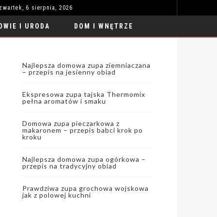
zwartek, 6 sierpnia, 2026
ŻARÓWKI SAMOCHODOWE: KLUCZ DO BEZPIECZEŃSTWA NA DRODZE
MODA I STYL
OWIE I URODA
DOM I WNĘTRZE
Najlepsza domowa zupa ziemniaczana
– przepis na jesienny obiad
Ekspresowa zupa tajska Thermomix
pełna aromatów i smaku
Domowa zupa pieczarkowa z
makaronem – przepis babci krok po
kroku
Najlepsza domowa zupa ogórkowa –
przepis na tradycyjny obiad
Prawdziwa zupa grochowa wojskowa
jak z polowej kuchni