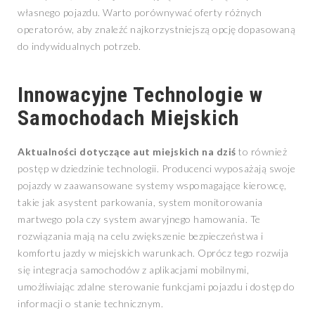
własnego pojazdu. Warto porównywać oferty różnych
operatorów, aby znaleźć najkorzystniejszą opcję dopasowaną
do indywidualnych potrzeb.
Innowacyjne Technologie w
Samochodach Miejskich
Aktualności dotyczące aut miejskich na dziś
to również
postęp w dziedzinie technologii. Producenci wyposażają swoje
pojazdy w zaawansowane systemy wspomagające kierowcę,
takie jak asystent parkowania, system monitorowania
martwego pola czy system awaryjnego hamowania. Te
rozwiązania mają na celu zwiększenie bezpieczeństwa i
komfortu jazdy w miejskich warunkach. Oprócz tego rozwija
się integracja samochodów z aplikacjami mobilnymi,
umożliwiając zdalne sterowanie funkcjami pojazdu i dostęp do
informacji o stanie technicznym.