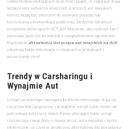
samochodów emitujących duże ilości spalin. Te regulacje mają
bezpośredni wpływ na właścicieli starszych aut miejskich,
którzy mogą być zmuszeni do wymiany pojazdu lub
korzystania z komunikacji publicznej. Śledzenie lokalnych
przepisów dotyczących SCT jest kluczowe, aby uniknąć kar i
planować podróże po mieście z uwzględnieniem ograniczeń.
Najnowsze
aktualności dotyczące aut miejskich na dziś
obejmują także informacje o zmianach w przepisach i
poszerzaniu stref.
Trendy w Carsharingu i
Wynajmie Aut
Usługi carsharingu i wynajmu krótkoterminowego stają się
coraz bardziej popularne, szczególnie wśród osób, które nie
potrzebują auta na co dzień. Firmy oferujące takie usługi
rozszerzają swoje floty o nowoczesne auta miejskie, często
elektryczne, co czyni je atrakcyjną alternatywą dla posiadania