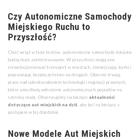
Czy Autonomiczne Samochody
Miejskiego Ruchu to
Przyszłość?
Choć wciąż w fazie testów, autonomiczne samochody miejskie
budzą duże zainteresowanie. W przyszłości mogą one
zrewolucjonizować transport w miastach, zmniejszając korki i
poprawiając bezpieczeństwo na drogach. Obecnie trwają
prace nad udoskonaleniem technologii i regulacji prawnych,
które umożliwią wdrożenie autonomicznych pojazdów na
szeroką skalę. Obserwujemy na bieżąco
aktualności
dotyczące aut miejskich na dziś
, aby być na bieżąco z
postępem w tej dziedzinie.
Nowe Modele Aut Miejskich