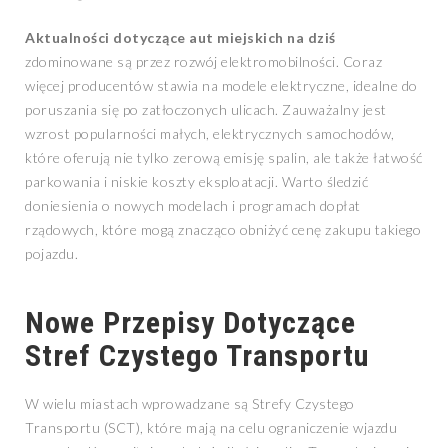
Aktualności dotyczące aut miejskich na dziś
zdominowane są przez rozwój elektromobilności. Coraz
więcej producentów stawia na modele elektryczne, idealne do
poruszania się po zatłoczonych ulicach. Zauważalny jest
wzrost popularności małych, elektrycznych samochodów,
które oferują nie tylko zerową emisję spalin, ale także łatwość
parkowania i niskie koszty eksploatacji. Warto śledzić
doniesienia o nowych modelach i programach dopłat
rządowych, które mogą znacząco obniżyć cenę zakupu takiego
pojazdu.
Nowe Przepisy Dotyczące
Stref Czystego Transportu
W wielu miastach wprowadzane są Strefy Czystego
Transportu (SCT), które mają na celu ograniczenie wjazdu