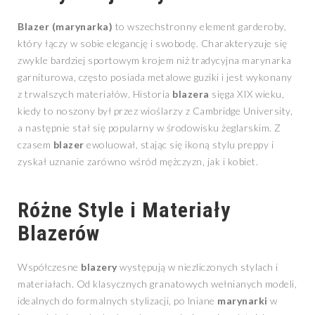
Blazer (marynarka)
to wszechstronny element garderoby,
który łączy w sobie elegancję i swobodę. Charakteryzuje się
zwykle bardziej sportowym krojem niż tradycyjna marynarka
garniturowa, często posiada metalowe guziki i jest wykonany
z trwalszych materiałów. Historia
blazera
sięga XIX wieku,
kiedy to noszony był przez wioślarzy z Cambridge University,
a następnie stał się popularny w środowisku żeglarskim. Z
czasem
blazer
ewoluował, stając się ikoną stylu preppy i
zyskał uznanie zarówno wśród mężczyzn, jak i kobiet.
Różne Style i Materiały
Blazerów
Współczesne
blazery
występują w niezliczonych stylach i
materiałach. Od klasycznych granatowych wełnianych modeli,
idealnych do formalnych stylizacji, po lniane
marynarki
w