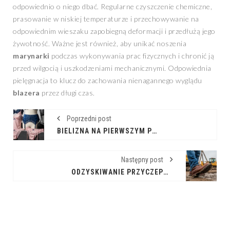
odpowiednio o niego dbać. Regularne czyszczenie chemiczne,
prasowanie w niskiej temperaturze i przechowywanie na
odpowiednim wieszaku zapobiegną deformacji i przedłużą jego
żywotność. Ważne jest również, aby unikać noszenia
marynarki
podczas wykonywania prac fizycznych i chronić ją
przed wilgocią i uszkodzeniami mechanicznymi. Odpowiednia
pielęgnacja to klucz do zachowania nienagannego wyglądu
blazera
przez długi czas.
Poprzedni post
BIELIZNA NA PIERWSZYM PLANIE: ŚMIAŁY TREND W MODZIE
Następny post
ODZYSKIWANIE PRZYCZEPNOŚCI: BUTY NA TRAKTORZE W AKCJI