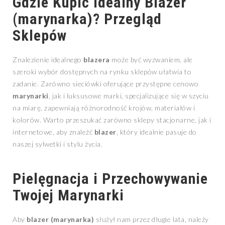
Gdzie Kupić Idealny Blazer
(marynarka)? Przegląd
Sklepów
Znalezienie idealnego
blazera
może być wyzwaniem, ale
szeroki wybór dostępnych na rynku sklepów ułatwia to
zadanie. Zarówno sieciówki oferujące przystępne cenowo
marynarki
, jak i luksusowe marki, specjalizujące się w szyciu
na miarę, zapewniają różnorodność krojów, materiałów i
kolorów. Warto przeszukać zarówno sklepy stacjonarne, jak i
internetowe, aby znaleźć
blazer
, który idealnie pasuje do
naszej sylwetki i stylu życia.
Pielęgnacja i Przechowywanie
Twojej Marynarki
Aby
blazer (marynarka)
służył nam przez długie lata, należy