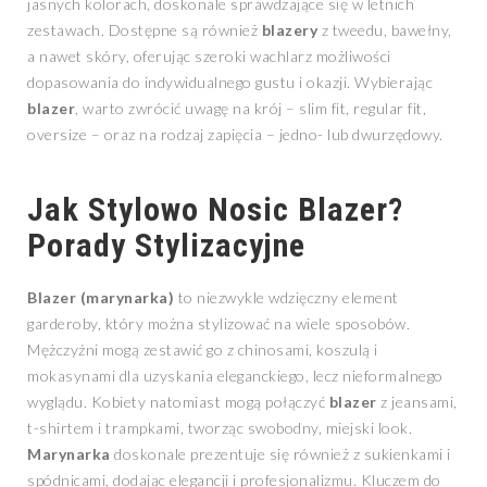
jasnych kolorach, doskonale sprawdzające się w letnich
zestawach. Dostępne są również
blazery
z tweedu, bawełny,
a nawet skóry, oferując szeroki wachlarz możliwości
dopasowania do indywidualnego gustu i okazji. Wybierając
blazer
, warto zwrócić uwagę na krój – slim fit, regular fit,
oversize – oraz na rodzaj zapięcia – jedno- lub dwurzędowy.
Jak Stylowo Nosic Blazer?
Porady Stylizacyjne
Blazer (marynarka)
to niezwykle wdzięczny element
garderoby, który można stylizować na wiele sposobów.
Mężczyźni mogą zestawić go z chinosami, koszulą i
mokasynami dla uzyskania eleganckiego, lecz nieformalnego
wyglądu. Kobiety natomiast mogą połączyć
blazer
z jeansami,
t-shirtem i trampkami, tworząc swobodny, miejski look.
Marynarka
doskonale prezentuje się również z sukienkami i
spódnicami, dodając elegancji i profesjonalizmu. Kluczem do