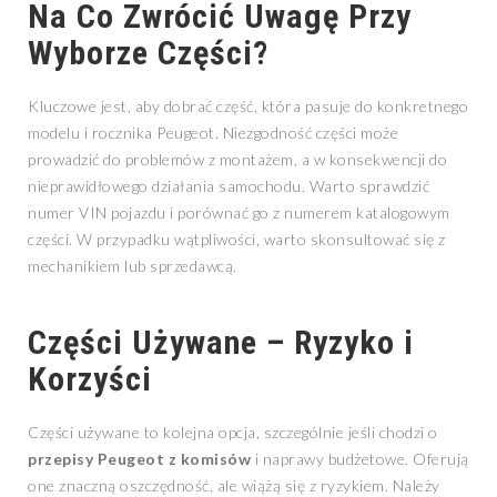
Na Co Zwrócić Uwagę Przy
Wyborze Części?
Kluczowe jest, aby dobrać część, która pasuje do konkretnego
modelu i rocznika Peugeot. Niezgodność części może
prowadzić do problemów z montażem, a w konsekwencji do
nieprawidłowego działania samochodu. Warto sprawdzić
numer VIN pojazdu i porównać go z numerem katalogowym
części. W przypadku wątpliwości, warto skonsultować się z
mechanikiem lub sprzedawcą.
Części Używane – Ryzyko i
Korzyści
Części używane to kolejna opcja, szczególnie jeśli chodzi o
przepisy Peugeot z komisów
i naprawy budżetowe. Oferują
one znaczną oszczędność, ale wiążą się z ryzykiem. Należy