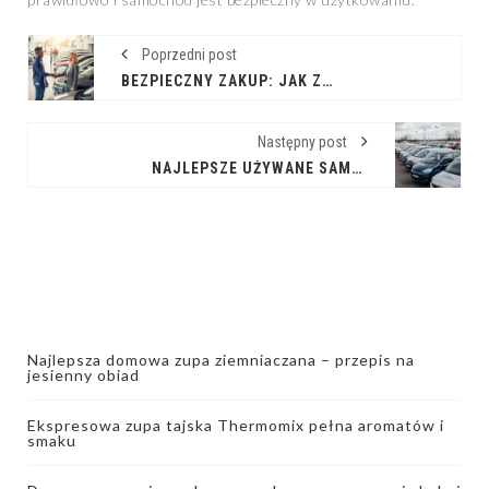
Poprzedni post
BEZPIECZNY ZAKUP: JAK ZNALEŹĆ DOBRY SAMOCHÓD UŻYWANY W KOMISACH
Następny post
NAJLEPSZE UŻYWANE SAMOCHODY DOSTAWCZE Z KOMISÓW: PRZEGLĄD I REKOMENDACJE
Najlepsza domowa zupa ziemniaczana – przepis na
jesienny obiad
Ekspresowa zupa tajska Thermomix pełna aromatów i
smaku