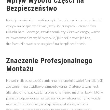
Wpływ Wyboru Części na
Bezpieczeństwo
Należy pamiętać, że wybór części zamiennych ma bezpośredni
wpływ na bezpieczeństwo jazdy. W przypadku elementów
układu hamulcowego, zawieszenia czy kierowniczego, warto
zainwestować w części wysokiej jakości, nawet jeśli są
droższe. Nie warto oszczędzać na bezpieczeństwie.
Znaczenie Profesjonalnego
Montażu
Nawet najlepsza część zamienna nie spełni swojej funkcji, jeśli
zostanie nieprawidłowo zamontowana. Dlatego ważne jest,
aby zlecić montaż części profesjonalnemu mechanikowi, który
posiada odpowiednie narzędzia i doświadczenie. Tylko wtedy
można mieć pewność, że naprawa została wykonana
prawidłowo i samochód jest bezpieczny w użytkowaniu.