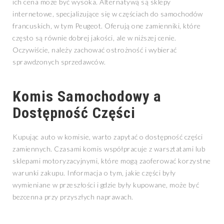
ich cena może być wysoka. Alternatywą są sklepy
internetowe, specjalizujące się w częściach do samochodów
francuskich, w tym Peugeot. Oferują one zamienniki, które
często są równie dobrej jakości, ale w niższej cenie.
Oczywiście, należy zachować ostrożność i wybierać
sprawdzonych sprzedawców.
Komis Samochodowy a
Dostępność Części
Kupując auto w komisie, warto zapytać o dostępność części
zamiennych. Czasami komis współpracuje z warsztatami lub
sklepami motoryzacyjnymi, które mogą zaoferować korzystne
warunki zakupu. Informacja o tym, jakie części były
wymieniane w przeszłości i gdzie były kupowane, może być
bezcenna przy przyszłych naprawach.