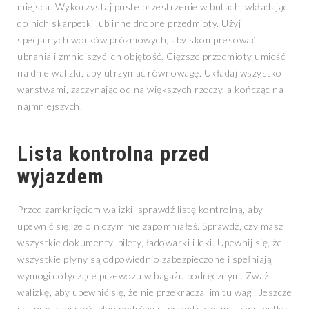
miejsca. Wykorzystaj puste przestrzenie w butach, wkładając
do nich skarpetki lub inne drobne przedmioty. Użyj
specjalnych worków próżniowych, aby skompresować
ubrania i zmniejszyć ich objętość. Cięższe przedmioty umieść
na dnie walizki, aby utrzymać równowagę. Układaj wszystko
warstwami, zaczynając od największych rzeczy, a kończąc na
najmniejszych.
Lista kontrolna przed
wyjazdem
Przed zamknięciem walizki, sprawdź listę kontrolną, aby
upewnić się, że o niczym nie zapomniałeś. Sprawdź, czy masz
wszystkie dokumenty, bilety, ładowarki i leki. Upewnij się, że
wszystkie płyny są odpowiednio zabezpieczone i spełniają
wymogi dotyczące przewozu w bagażu podręcznym. Zważ
walizkę, aby upewnić się, że nie przekracza limitu wagi. Jeszcze
raz przejrzyj swój plan podróży i sprawdź, czy masz wszystko,