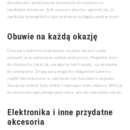
dezodorant i podstawowe kosmetyki do makijażu to
niezbędne minimum. Jeśli używasz płynów, upewnij się, że
spełniają wymogi dotyczące przewozu w bagażu podręcznym.
Obuwie na każdą okazję
Dwa pary butów to maksimum, na jakie możesz sobie
pozwolić przy pakowaniu walizki podręcznej. Wygodne buty
do chodzenia, takie jak sneakersy lub trampki, są niezbędne
do zwiedzania. Drugą parą mogą być eleganckie baleriny,
szpilki lub mokasyny, w zależności od charakteru wyjazdu.
Staraj się wybrać buty lekkie i zajmujące mało miejsca. Włóż je
do worka lub specjalnego pokrowca, aby nie zabrudziły ubrań.
Elektronika i inne przydatne
akcesoria