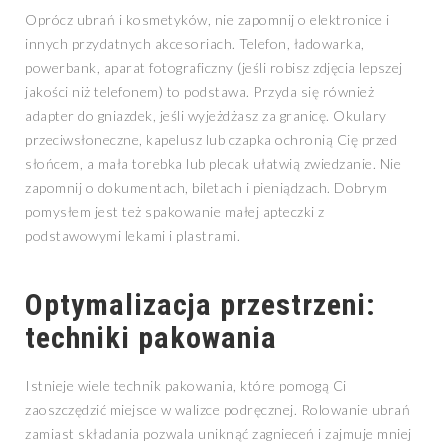
Oprócz ubrań i kosmetyków, nie zapomnij o elektronice i
innych przydatnych akcesoriach. Telefon, ładowarka,
powerbank, aparat fotograficzny (jeśli robisz zdjęcia lepszej
jakości niż telefonem) to podstawa. Przyda się również
adapter do gniazdek, jeśli wyjeżdżasz za granicę. Okulary
przeciwsłoneczne, kapelusz lub czapka ochronią Cię przed
słońcem, a mała torebka lub plecak ułatwią zwiedzanie. Nie
zapomnij o dokumentach, biletach i pieniądzach. Dobrym
pomysłem jest też spakowanie małej apteczki z
podstawowymi lekami i plastrami.
Optymalizacja przestrzeni:
techniki pakowania
Istnieje wiele technik pakowania, które pomogą Ci
zaoszczędzić miejsce w walizce podręcznej. Rolowanie ubrań
zamiast składania pozwala uniknąć zagnieceń i zajmuje mniej