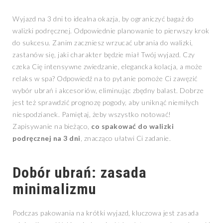
Wyjazd na 3 dni to idealna okazja, by ograniczyć bagaż do
walizki podręcznej. Odpowiednie planowanie to pierwszy krok
do sukcesu. Zanim zaczniesz wrzucać ubrania do walizki,
zastanów się, jaki charakter będzie miał Twój wyjazd. Czy
czeka Cię intensywne zwiedzanie, elegancka kolacja, a może
relaks w spa? Odpowiedź na to pytanie pomoże Ci zawęzić
wybór ubrań i akcesoriów, eliminując zbędny balast. Dobrze
jest też sprawdzić prognozę pogody, aby uniknąć niemiłych
niespodzianek. Pamiętaj, żeby wszystko notować!
Zapisywanie na bieżąco,
co spakować do walizki
podręcznej na 3 dni
, znacząco ułatwi Ci zadanie.
Dobór ubrań: zasada
minimalizmu
Podczas pakowania na krótki wyjazd, kluczowa jest zasada