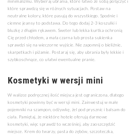
minimalizmu. Wybieraj ubrania, które łatwo ze sobą połączyć i
które sprawdzą się w różnych sytuacjach. Postaw na
neutralne kolory, które pasują do wszystkiego. Spodnie i
ciemne jeansy to podstawa. Do tego dodaj 2-3 koszulki i
bluzkę z długim rękawem. Sweter lub lekka kurtka ochronią
Cię przed chłodem, a mała czarna lub prosta sukienka
sprawdzi się na wieczorne wyjście. Nie zapomnij o bieliźnie,
skarpetkach i piżamie. Postaraj się, aby ubrania były lekkie i
szybkoschnące, co ułatwi ewentualne pranie.
Kosmetyki w wersji mini
W walizce podręcznej ilość miejsca jest ograniczona, dlatego
kosmetyki powinny być w wersji mini. Zainwestuj w małe
pojemniki na szampon, odżywkę, żel pod prysznic i balsam do
ciała. Pamiętaj, że niektóre hotele oferują darmowe
kosmetyki, więc sprawdź to wcześniej, aby zaoszczędzić
miejsce. Krem do twarzy, pasta do zębów, szczoteczka,