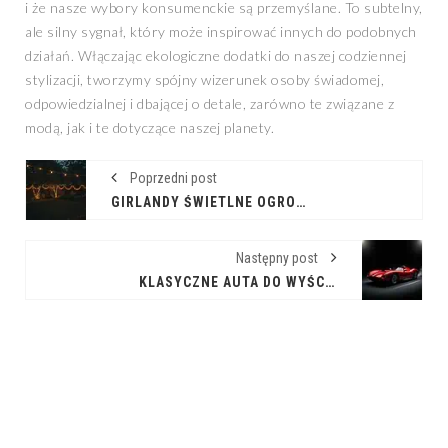
i że nasze wybory konsumenckie są przemyślane. To subtelny,
ale silny sygnał, który może inspirować innych do podobnych
działań. Włączając ekologiczne dodatki do naszej codziennej
stylizacji, tworzymy spójny wizerunek osoby świadomej,
odpowiedzialnej i dbającej o detale, zarówno te związane z
modą, jak i te dotyczące naszej planety.
Poprzedni post
GIRLANDY ŚWIETLNE OGRODOWE: MAGIA ŚWIATŁA NA WYCIĄGNIĘCIE RĘKI
Następny post
KLASYCZNE AUTA DO WYŚCIGÓW: PASJA I LEGENDA