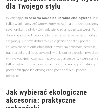
dla Twojego stylu
Wybierając
akcesoria moda na ubrania ekologiczne
, nie
tylko wspieramy zrównoważony rozwój, ale także budujemy
swój unikalny styl, który odzwierciedla nasze wartości. To
dowód na to, że troska o planetę może iść w parze z modą i
elegancją. Dobrze dobrany ekologiczny dodatek potrafi
całkowicie odmienić charakter nawet najprostszej stylizacji,
nadając jej głębi i osobowości. Marki coraz częściej inwestują
w innowacyjne rozwiązania, tworząc akcesoria, które są nie
tylko piękne i funkcjonalne, ale także posiadają certyfikaty
potwierdzające ich ekologiczne pochodzenie i proces
produkcji.
Jak wybierać ekologiczne
akcesoria: praktyczne