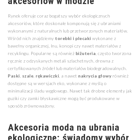
akcesoriów w modzie
Rynek oferuje coraz bogatszy wybór ekologicznych
akcesoriów, które doskonale komponują się z ubraniami
wykonanymi z naturalnych lub przetworzonych materiałów.
Wśród nich znajdziemy
torebki i plecaki
wykonane z
bawełny organicznej, lnu, konopi czy nawet materiałów z
recyklingu. Popularne są również
biżuteria
, często tworzona
ręcznie z odzyskanych metali szlachetnych, drewna z
certyfikowanych źródeł lub materiałów biodegradowalnych.
Paski
,
szale
,
rękawiczki
, a nawet
nakrycia głowy
również
dostępne są w wersjach eko, wykonane z myślą o
minimalizacji śladu węglowego. Nawet tak drobne elementy jak
guziki czy zamki błyskawiczne mogą być produkowane w
sposób zrównoważony.
Akcesoria moda na ubrania
ekologiczne: świadomy wybór