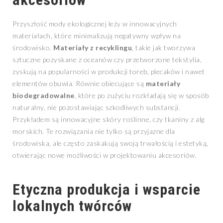
Przyszłość mody ekologicznej leży w innowacyjnych
materiałach, które minimalizują negatywny wpływ na
środowisko.
Materiały z recyklingu
, takie jak tworzywa
sztuczne pozyskane z oceanów czy przetworzone tekstylia,
zyskują na popularności w produkcji toreb, plecaków i nawet
elementów obuwia. Równie obiecujące są
materiały
biodegradowalne
, które po zużyciu rozkładają się w sposób
naturalny, nie pozostawiając szkodliwych substancji.
Przykładem są innowacyjne skóry roślinne, czy tkaniny z alg
morskich. Te rozwiązania nie tylko są przyjazne dla
środowiska, ale często zaskakują swoją trwałością i estetyką,
otwierając nowe możliwości w projektowaniu akcesoriów.
Etyczna produkcja i wsparcie
lokalnych twórców