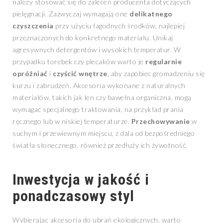
należy stosować się do zaleceń producenta dotyczących
pielęgnacji. Zazwyczaj wymagają one
delikatnego
czyszczenia
przy użyciu łagodnych środków, najlepiej
przeznaczonych do konkretnego materiału. Unikaj
agresywnych detergentów i wysokich temperatur. W
przypadku torebek czy plecaków warto je
regularnie
opróżniać
i
czyścić wnętrze
, aby zapobiec gromadzeniu się
kurzu i zabrudzeń. Akcesoria wykonane z naturalnych
materiałów, takich jak len czy bawełna organiczna, mogą
wymagać specjalnego traktowania, na przykład prania
ręcznego lub w niskiej temperaturze.
Przechowywanie
w
suchym i przewiewnym miejscu, z dala od bezpośredniego
światła słonecznego, również przedłuży ich żywotność.
Inwestycja w jakość i
ponadczasowy styl
Wybierając akcesoria do ubrań ekologicznych, warto