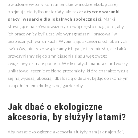
Świadome wybory konsumenckie w modzie ekologicznej
obejmują nie tylko materiały, ale także
etyczne warunki
pracy
i
wsparcie dla lokalnych społeczności
. Marki
stawiające na zrównoważony rozwój często dbają o to, aby
ich pracownicy byli uczciwie wynagradzani i pracowali w
bezpiecznych warunkach. Wybierając akcesoria od lokalnych
twórców, nie tylko wspieramy ich pasję i rzemiosło, ale także
przyczyniamy się do zmniejszenia śladu węglowego
związanego z transportem. Wiele małych manufaktur tworzy
unikatowe, ręcznie robione przedmioty, które charakteryzują
się najwyższą jakością i dbałością o detale, będąc doskonałym
uzupełnieniem ekologicznej garderoby.
Jak dbać o ekologiczne
akcesoria, by służyły latami?
Aby nasze ekologiczne akcesoria służyły nam jak najdłużej,