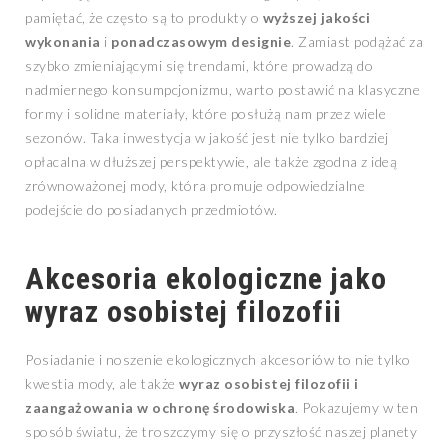
pamiętać, że często są to produkty o
wyższej jakości
wykonania
i
ponadczasowym designie
. Zamiast podążać za
szybko zmieniającymi się trendami, które prowadzą do
nadmiernego konsumpcjonizmu, warto postawić na klasyczne
formy i solidne materiały, które posłużą nam przez wiele
sezonów. Taka inwestycja w jakość jest nie tylko bardziej
opłacalna w dłuższej perspektywie, ale także zgodna z ideą
zrównoważonej mody, która promuje odpowiedzialne
podejście do posiadanych przedmiotów.
Akcesoria ekologiczne jako
wyraz osobistej filozofii
Posiadanie i noszenie ekologicznych akcesoriów to nie tylko
kwestia mody, ale także
wyraz osobistej filozofii i
zaangażowania w ochronę środowiska
. Pokazujemy w ten
sposób światu, że troszczymy się o przyszłość naszej planety