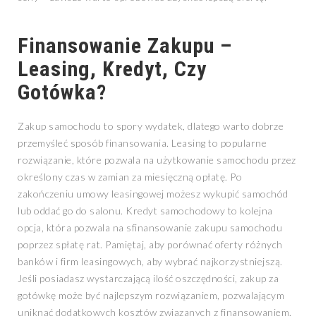
Finansowanie Zakupu –
Leasing, Kredyt, Czy
Gotówka?
Zakup samochodu to spory wydatek, dlatego warto dobrze
przemyśleć sposób finansowania. Leasing to popularne
rozwiązanie, które pozwala na użytkowanie samochodu przez
określony czas w zamian za miesięczną opłatę. Po
zakończeniu umowy leasingowej możesz wykupić samochód
lub oddać go do salonu. Kredyt samochodowy to kolejna
opcja, która pozwala na sfinansowanie zakupu samochodu
poprzez spłatę rat. Pamiętaj, aby porównać oferty różnych
banków i firm leasingowych, aby wybrać najkorzystniejszą.
Jeśli posiadasz wystarczającą ilość oszczędności, zakup za
gotówkę może być najlepszym rozwiązaniem, pozwalającym
uniknąć dodatkowych kosztów związanych z finansowaniem.