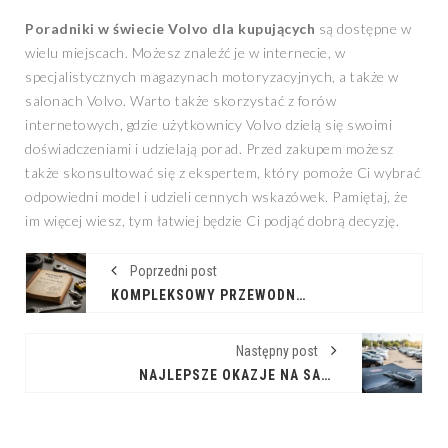
Poradniki w świecie Volvo dla kupujących
są dostępne w
wielu miejscach. Możesz znaleźć je w internecie, w
specjalistycznych magazynach motoryzacyjnych, a także w
salonach Volvo. Warto także skorzystać z forów
internetowych, gdzie użytkownicy Volvo dzielą się swoimi
doświadczeniami i udzielają porad. Przed zakupem możesz
także skonsultować się z ekspertem, który pomoże Ci wybrać
odpowiedni model i udzieli cennych wskazówek. Pamiętaj, że
im więcej wiesz, tym łatwiej będzie Ci podjąć dobrą decyzję.
Poprzedni post
KOMPLEKSOWY PRZEWODNIK PO WIEDZY TECHNICZNEJ DLA WŁAŚCICIELI RENAULT
Następny post
NAJLEPSZE OKAZJE NA SAMOCHODY KIA: PRZEGLĄD AKTUALNYCH OFERT