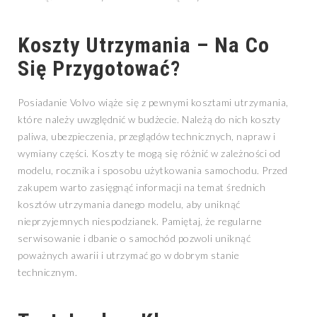
Koszty Utrzymania – Na Co
Się Przygotować?
Posiadanie Volvo wiąże się z pewnymi kosztami utrzymania,
które należy uwzględnić w budżecie. Należą do nich koszty
paliwa, ubezpieczenia, przeglądów technicznych, napraw i
wymiany części. Koszty te mogą się różnić w zależności od
modelu, rocznika i sposobu użytkowania samochodu. Przed
zakupem warto zasięgnąć informacji na temat średnich
kosztów utrzymania danego modelu, aby uniknąć
nieprzyjemnych niespodzianek. Pamiętaj, że regularne
serwisowanie i dbanie o samochód pozwoli uniknąć
poważnych awarii i utrzymać go w dobrym stanie
technicznym.