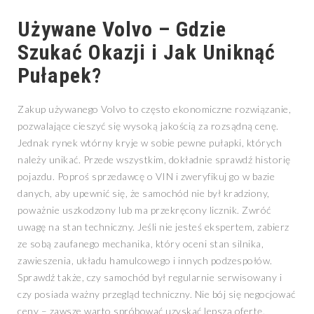
Używane Volvo – Gdzie
Szukać Okazji i Jak Uniknąć
Pułapek?
Zakup używanego Volvo to często ekonomiczne rozwiązanie,
pozwalające cieszyć się wysoką jakością za rozsądną cenę.
Jednak rynek wtórny kryje w sobie pewne pułapki, których
należy unikać. Przede wszystkim, dokładnie sprawdź historię
pojazdu. Poproś sprzedawcę o VIN i zweryfikuj go w bazie
danych, aby upewnić się, że samochód nie był kradziony,
poważnie uszkodzony lub ma przekręcony licznik. Zwróć
uwagę na stan techniczny. Jeśli nie jesteś ekspertem, zabierz
ze sobą zaufanego mechanika, który oceni stan silnika,
zawieszenia, układu hamulcowego i innych podzespołów.
Sprawdź także, czy samochód był regularnie serwisowany i
czy posiada ważny przegląd techniczny. Nie bój się negocjować
ceny – zawsze warto spróbować uzyskać lepszą ofertę.