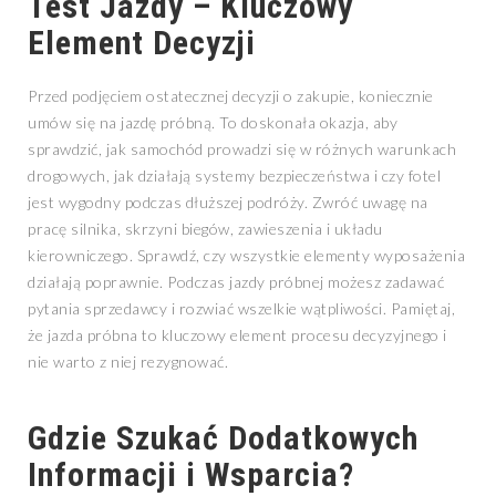
Test Jazdy – Kluczowy
Element Decyzji
Przed podjęciem ostatecznej decyzji o zakupie, koniecznie
umów się na jazdę próbną. To doskonała okazja, aby
sprawdzić, jak samochód prowadzi się w różnych warunkach
drogowych, jak działają systemy bezpieczeństwa i czy fotel
jest wygodny podczas dłuższej podróży. Zwróć uwagę na
pracę silnika, skrzyni biegów, zawieszenia i układu
kierowniczego. Sprawdź, czy wszystkie elementy wyposażenia
działają poprawnie. Podczas jazdy próbnej możesz zadawać
pytania sprzedawcy i rozwiać wszelkie wątpliwości. Pamiętaj,
że jazda próbna to kluczowy element procesu decyzyjnego i
nie warto z niej rezygnować.
Gdzie Szukać Dodatkowych
Informacji i Wsparcia?