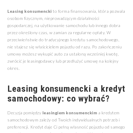
Leasing konsumencki
to forma finansowania, która pozwala
osobom fizycznym, nieprowadzącym działalności
gospodarczej, na użytkowanie samochodu lub innego dobra
przez określony czas, w zamian za regularne opłaty. W
przeciwieństwie do tradycyjnego kredytu samochodowego,
nie stajesz się właścicielem pojazdu od razu. Po zakończeniu
umowy możesz wykupić auto za ustaloną wcześniej kwotę,
zwrócić je leasingodawcy lub przedłużyć umowę na kolejny
okres.
Leasing konsumencki
a kredyt
samochodowy: co wybrać?
Decyzja pomiędzy
leasingiem konsumenckim
a kredytem
samochodowym zależy od Twoich indywidualnych potrzeb i
preferencji. Kredyt daje Ci pełną własność pojazdu od samego