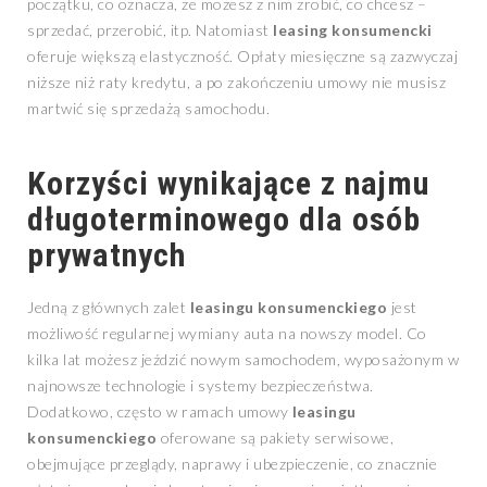
początku, co oznacza, że możesz z nim zrobić, co chcesz –
sprzedać, przerobić, itp. Natomiast
leasing konsumencki
oferuje większą elastyczność. Opłaty miesięczne są zazwyczaj
niższe niż raty kredytu, a po zakończeniu umowy nie musisz
martwić się sprzedażą samochodu.
Korzyści wynikające z najmu
długoterminowego dla osób
prywatnych
Jedną z głównych zalet
leasingu konsumenckiego
jest
możliwość regularnej wymiany auta na nowszy model. Co
kilka lat możesz jeździć nowym samochodem, wyposażonym w
najnowsze technologie i systemy bezpieczeństwa.
Dodatkowo, często w ramach umowy
leasingu
konsumenckiego
oferowane są pakiety serwisowe,
obejmujące przeglądy, naprawy i ubezpieczenie, co znacznie