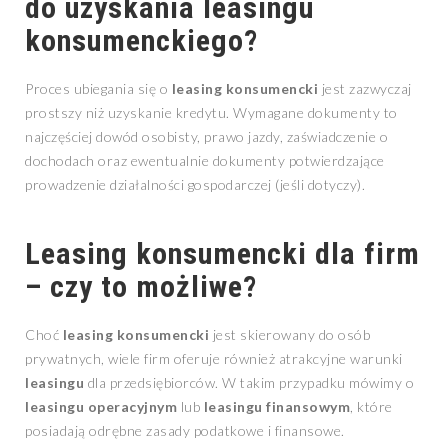
do uzyskania
leasingu
konsumenckiego
?
Proces ubiegania się o
leasing konsumencki
jest zazwyczaj
prostszy niż uzyskanie kredytu. Wymagane dokumenty to
najczęściej dowód osobisty, prawo jazdy, zaświadczenie o
dochodach oraz ewentualnie dokumenty potwierdzające
prowadzenie działalności gospodarczej (jeśli dotyczy).
Leasing konsumencki
dla firm
– czy to możliwe?
Choć
leasing konsumencki
jest skierowany do osób
prywatnych, wiele firm oferuje również atrakcyjne warunki
leasingu
dla przedsiębiorców. W takim przypadku mówimy o
leasingu operacyjnym
lub
leasingu finansowym
, które
posiadają odrębne zasady podatkowe i finansowe.