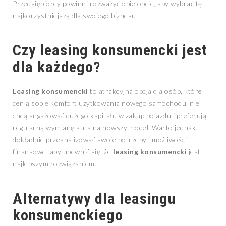
Przedsiębiorcy powinni rozważyć obie opcje, aby wybrać tę
najkorzystniejszą dla swojego biznesu.
Czy
leasing konsumencki
jest
dla każdego?
Leasing konsumencki
to atrakcyjna opcja dla osób, które
cenią sobie komfort użytkowania nowego samochodu, nie
chcą angażować dużego kapitału w zakup pojazdu i preferują
regularną wymianę auta na nowszy model. Warto jednak
dokładnie przeanalizować swoje potrzeby i możliwości
finansowe, aby upewnić się, że
leasing konsumencki
jest
najlepszym rozwiązaniem.
Alternatywy dla
leasingu
konsumenckiego